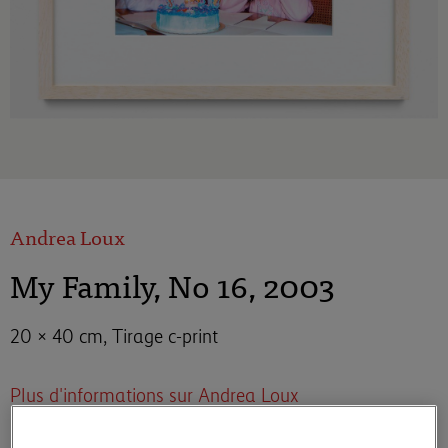
Andrea Loux
My Family, No 16, 2003
20 × 40 cm, Tirage c-print
Plus d'informations sur Andrea Loux