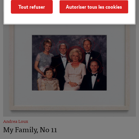
My Family, No 1
Tout refuser
Autoriser tous les cookies
Andrea Loux
My Family, No 11