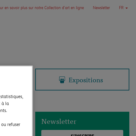
ur en savoir plus sur notre Collection d’art en ligne
Newsletter
FR
Expositions
statistiques,
 à la
nts.
Newsletter
 ou refuser
S'INSCRIRE