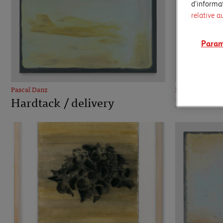
d’informat
relative a
Param
Pascal Danz
Pascal Danz
Hardtack / delivery
Hardtack