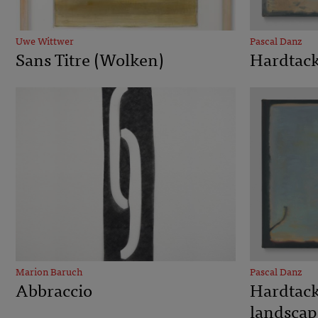
Uwe Wittwer
Pascal Danz
Sans Titre (Wolken)
Hardtack
Marion Baruch
Pascal Danz
Abbraccio
Hardtack
landscap