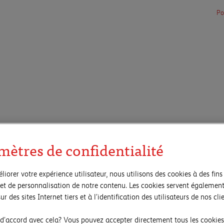
Po
duites et pourtant expressives, imposantes, à la fois brut
mètres de confidentialité
 : les sculptures du Français Jean Mauboulès prouvent no
nt se fondre en unités puissantes et harmonieuses.
liorer votre expérience utilisateur, nous utilisons des cookies à des fins 
et de personnalisation de notre contenu. Les cookies servent également
 créer de telles unités esthétiques et les rendre manifeste
ur des sites Internet tiers et à l’identification des utilisateurs de nos clie
es de façonnage, mais aussi de ce qui serait de trop, de 
 d’accord avec cela? Vous pouvez accepter directement tous les cookies
alent, une étude concentrée et de longue haleine des moye