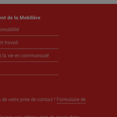
t de la Mobilière
onsabilité
et travail
et la vie en communauté
 de votre prise de contact !
Formulaire de
s n'avons pas obtenu gain de cause dans