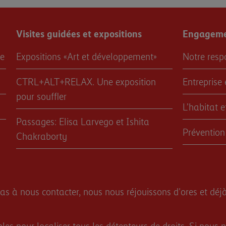
Visites guidées et expositions
Engagemen
re
Expositions «Art et développement»
Notre resp
CTRL+ALT+RELAX. Une exposition
Entreprise 
pour souffler
L’habitat 
Passages: Elisa Larvego et Ishita
Prévention
Chakraborty
as à nous contacter, nous nous réjouissons d'ores et déjà
bles pour localiser tous les détenteurs de droits. Si nou