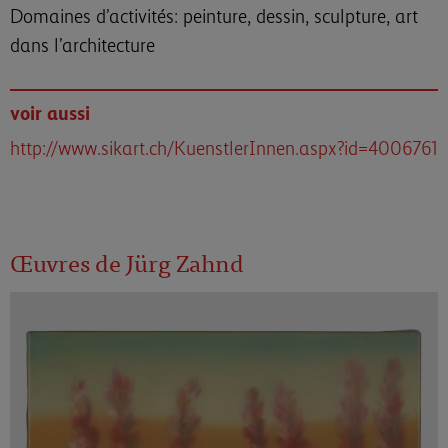
Domaines d’activités: peinture, dessin, sculpture, art
dans l’architecture
voir aussi
http://www.sikart.ch/KuenstlerInnen.aspx?id=4006761
Œuvres de Jürg Zahnd