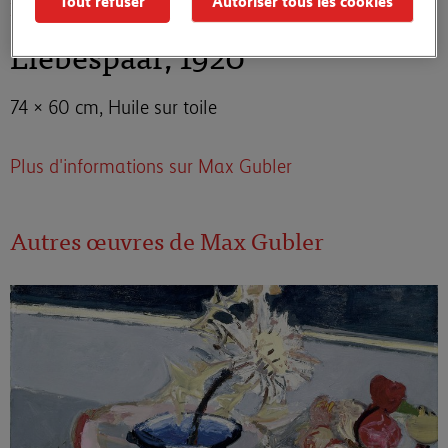
Tout refuser
Autoriser tous les cookies
Max Gubler
Liebespaar, 1920
74 × 60 cm, Huile sur toile
Plus d'informations sur Max Gubler
Autres œuvres de Max Gubler