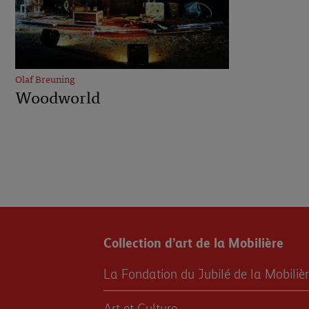
Olaf Breuning
Woodworld
Collection d’art de la Mobilière
La Fondation du Jubilé de la Mobiliè
Art et Culture