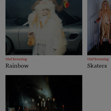
Olaf Breuning
Olaf Breuning
Rainbow
Skaters