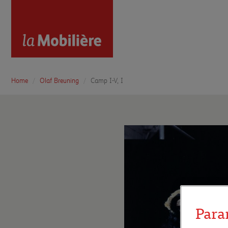
Home
Olaf Breuning
Camp I-V, I
Para