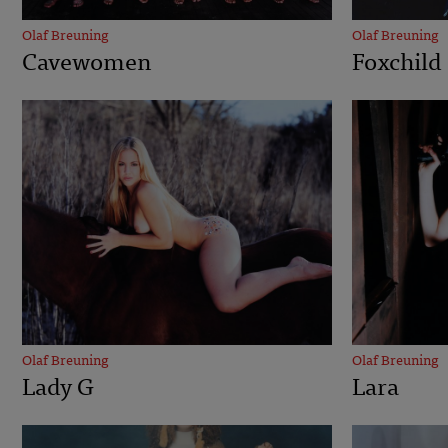
Olaf Breuning
Olaf Breuning
Cavewomen
Foxchild
Olaf Breuning
Olaf Breuning
Lady G
Lara