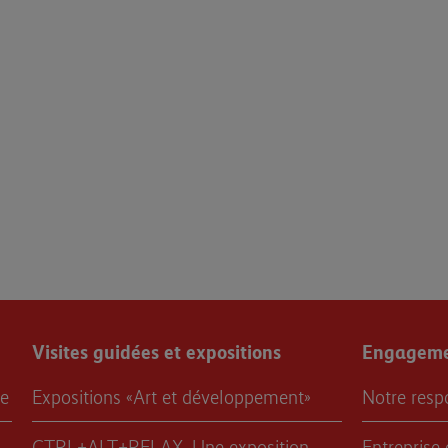
Visites guidées et expositions
Engagemen
re
Expositions «Art et développement»
Notre resp
CTRL+ALT+RELAX. Une exposition
Entreprise 