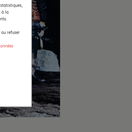
statistiques,
 à la
nts.
 ou refuser
données