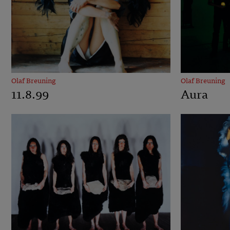
Olaf Breuning
Olaf Breuning
11.8.99
Aura