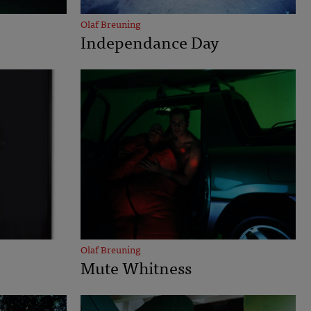
Olaf Breuning
Independance Day
Olaf Breuning
Mute Whitness