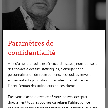
Paramètres de
confidentialité
Afin d’améliorer votre expérience utilisateur, nous utilisons
des cookies à des fins statistiques, d’analyse et de
personnalisation de notre contenu. Les cookies servent
également à la publicité sur des sites Internet tiers et à
l’identification des utilisateurs de nos clients.
Dans ses sculptures et ses installations, Olaf Metzel
Êtes-vous d’accord avec cela? Vous pouvez accepter
aborde différents aspects de la réalité sociétale en
directement tous les cookies ou refuser l’utilisation de
Allemagne et de l’histoire allemande récente. Son art
cookies en paramétrant vos préférences individuelles. Pour