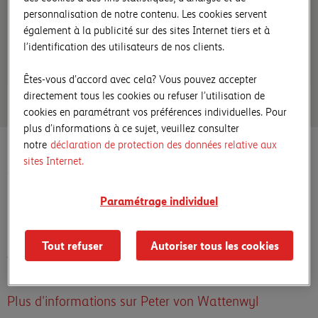
personnalisation de notre contenu. Les cookies servent
également à la publicité sur des sites Internet tiers et à
l’identification des utilisateurs de nos clients.
Êtes-vous d’accord avec cela? Vous pouvez accepter
directement tous les cookies ou refuser l’utilisation de
cookies en paramétrant vos préférences individuelles. Pour
plus d’informations à ce sujet, veuillez consulter
notre
déclaration de protection des données relative aux
sites Internet.
Peter von Wattenwyl
Paramétrage individuel
Die Verhandlung, 1993
55 × 69 × 1.7 cm, Gouache sur papier, encadrée, sous
Tout refuser
Autoriser tous les cookies
verre
Plus d'informations sur Peter von Wattenwyl