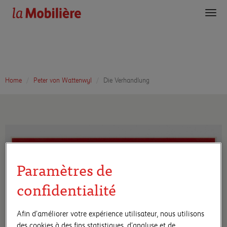
Toggl
navig
Home
Peter von Wattenwyl
Die Verhandlung
Paramètres de
confidentialité
Afin d’améliorer votre expérience utilisateur, nous utilisons
des cookies à des fins statistiques, d’analyse et de