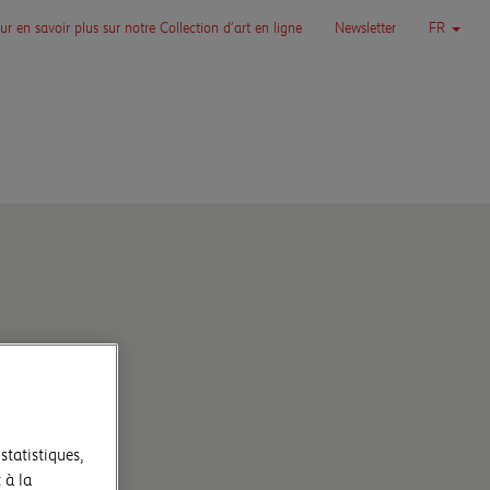
ur en savoir plus sur notre Collection d’art en ligne
Newsletter
FR
statistiques,
 à la