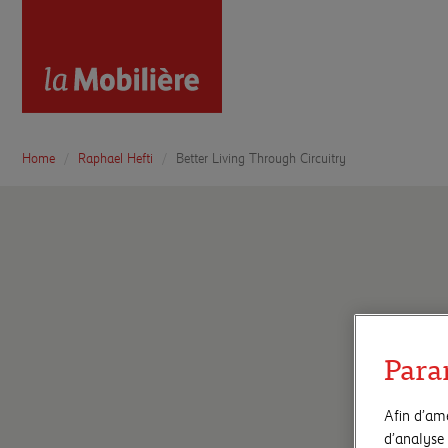
Home
Raphael Hefti
Better Living Through Circuitry
Para
Afin d’amé
d’analyse 