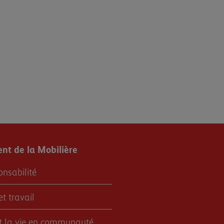
t de la Mobilière
onsabilité
et travail
et la vie en communauté