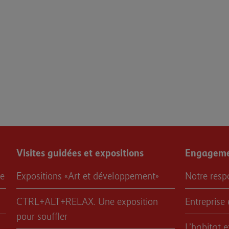
Visites guidées et expositions
Engagemen
re
Expositions «Art et développement»
Notre resp
CTRL+ALT+RELAX. Une exposition
Entreprise 
pour souffler
L’habitat 