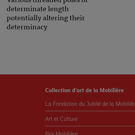
Various threaded poles of
determinate length
potentially altering their
determinacy
Collection d’art de la Mobilière
La Fondation du Jubilé de la Mobiliè
Art et Culture
Prix Mobilière