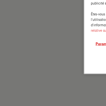
publicité s
Êtes-vous
l’utilisat
d’informat
relative a
Param